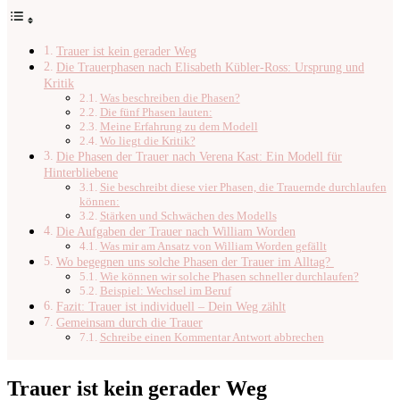
Trauer ist kein gerader Weg
Die Trauerphasen nach Elisabeth Kübler-Ross: Ursprung und
Kritik
Was beschreiben die Phasen?
Die fünf Phasen lauten:
Meine Erfahrung zu dem Modell
Wo liegt die Kritik?
Die Phasen der Trauer nach Verena Kast: Ein Modell für
Hinterbliebene
Sie beschreibt diese vier Phasen, die Trauernde durchlaufen
können:
Stärken und Schwächen des Modells
Die Aufgaben der Trauer nach William Worden
Was mir am Ansatz von William Worden gefällt
Wo begegnen uns solche Phasen der Trauer im Alltag?
Wie können wir solche Phasen schneller durchlaufen?
Beispiel: Wechsel im Beruf
Fazit: Trauer ist individuell – Dein Weg zählt
Gemeinsam durch die Trauer
Schreibe einen Kommentar Antwort abbrechen
Trauer ist kein gerader Weg